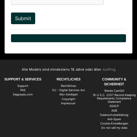
Alle Models sind mindestens 18 Jahre oder älter
JusProg
SUPPORT & SERVICES
RECHTLICHES
COMMUNITY &
SICHERHEIT
Support
Rechtliches
FAQ
EU - Digital Services Act
Werde CamGirl
Segpayeu.com
Abo kündigen
18 U.S.C. 2257 Record-Keeping
Requirements Compliance
Copyright
Statement
Impressum
ASACP
AGB
Datenschutzerklärung
Anti-Spam
Cookie-Einstellungen
Do not sell my data